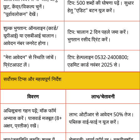
टिप: 500 शब्दों की घोषणा पढ़ें। सुधार
छूट, केंद्र/विकल्प चुनें।
हेतु "एडिट" बटन यूज करें।
"पूर्वावलोकन" देखें।
शुल्क भुगतान: ऑनलाइन (कार्ड/
टिप: चालान 2 दिन पहले जमा करें।
यूपीआई) या एसबीआई चालान।
भुगतान रसीद प्रिंट करें।
आवेदन नंबर जनरेट होगा।
"मेरा आवेदन" से स्थिति जांचें।
टिप: हेल्पलाइन 0532-2400800;
प्रिंटआउट लें।
एडमिट कार्ड नवंबर 2025 से।
सर्वोत्तम टिप्स और महत्वपूर्ण निर्देश
विवरण
लाभ/चेतावनी
अधिसूचना गहन पढ़ें; मॉक फॉर्म
लाभ: ओटीआर से आवेदन 50% तेज।
अभ्यास करें। पासवर्ड मजबूत (8+
पब्लिक वाई-फाई न यूज करें।
अक्षर, प्रतीक) रखें।
नाम/जन्मतिथि त्रुटि; शुल्क में
चेतावनी: अपूर्ण फॉर्म रद्द। स्क्रीनशॉट