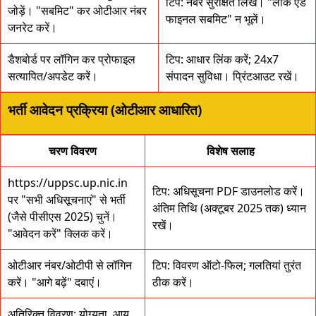
टिप: नंबर सुरक्षित लिखें। "लॉक एंड
जोड़ें। "सबमिट" कर ओटीआर नंबर
फाइनल सबमिट" न भूलें।
जनरेट करें।
डैशबोर्ड पर लॉगिन कर प्रोफाइल
टिप: आधार लिंक करें; 24x7
सत्यापित/अपडेट करें।
संपादन सुविधा। प्रिंटआउट रखें।
भर्ती आवेदन प्रक्रिया (ओटीआर आधारित)
चरण विवरण
विशेष सलाह
https://uppsc.up.nic.in
टिप: अधिसूचना PDF डाउनलोड करें।
पर "सभी अधिसूचनाएं" से भर्ती
अंतिम तिथि (अक्टूबर 2025 तक) ध्यान
(जैसे पीसीएस 2025) चुनें।
रखें।
"आवेदन करें" क्लिक करें।
ओटीआर नंबर/ओटीपी से लॉगिन
टिप: विवरण ऑटो-फिल; गलतियां तुरंत
करें। "आगे बढ़ें" दबाएं।
ठीक करें।
अतिरिक्त विवरण: योग्यता, आयु