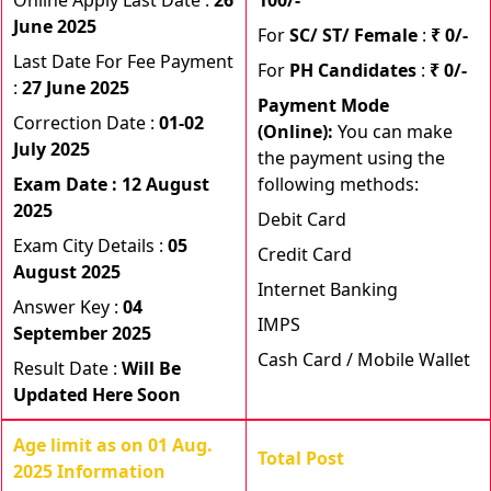
Online Apply Last Date :
26
100/-
June 2025
For
SC/ ST/ Female
:
₹ 0/-
Last Date For Fee Payment
For
PH Candidates
:
₹ 0/-
:
27 June 2025
Payment Mode
Correction Date :
01-02
(Online):
You can make
July 2025
the payment using the
Exam Date : 12 August
following methods:
2025
Debit Card
Exam City Details :
05
Credit Card
August 2025
Internet Banking
Answer Key :
04
IMPS
September 2025
Cash Card / Mobile Wallet
Result Date :
Will Be
Updated Here Soon
Age limit as on 01 Aug.
Total Post
2025 Information