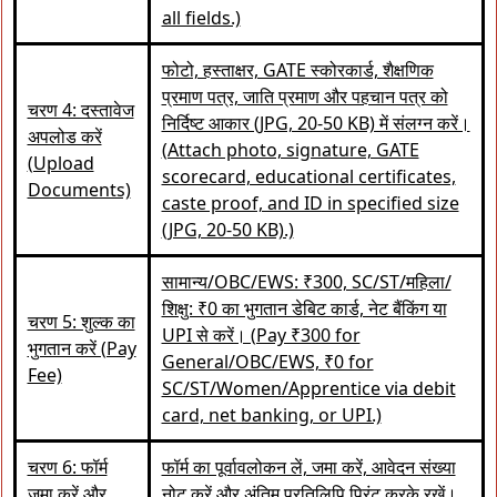
all fields.)
फोटो, हस्ताक्षर, GATE स्कोरकार्ड, शैक्षणिक
प्रमाण पत्र, जाति प्रमाण और पहचान पत्र को
चरण 4: दस्तावेज
निर्दिष्ट आकार (JPG, 20-50 KB) में संलग्न करें।
अपलोड करें
(Attach photo, signature, GATE
(Upload
scorecard, educational certificates,
Documents)
caste proof, and ID in specified size
(JPG, 20-50 KB).)
सामान्य/OBC/EWS: ₹300, SC/ST/महिला/
शिक्षु: ₹0 का भुगतान डेबिट कार्ड, नेट बैंकिंग या
चरण 5: शुल्क का
UPI से करें। (Pay ₹300 for
भुगतान करें (Pay
General/OBC/EWS, ₹0 for
Fee)
SC/ST/Women/Apprentice via debit
card, net banking, or UPI.)
चरण 6: फॉर्म
फॉर्म का पूर्वावलोकन लें, जमा करें, आवेदन संख्या
जमा करें और
नोट करें और अंतिम प्रतिलिपि प्रिंट करके रखें।