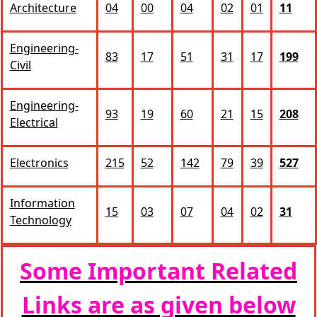
Architecture
04
00
04
02
01
11
Engineering‐
83
17
51
31
17
199
Civil
Engineering‐
93
19
60
21
15
208
Electrical
Electronics
215
52
142
79
39
527
Information
15
03
07
04
02
31
Technology
Some Important Related
Links are as given below