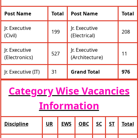
Post Name
Total
Post Name
Total
Jr. Executive
Jr. Executive
199
208
(Civil)
(Electrical)
Jr. Executive
Jr. Executive
527
11
(Electronics)
(Architecture)
Jr. Executive (IT)
31
Grand Total
976
Category Wise Vacancies
Information
Discipline
UR
EWS
OBC
SC
ST
Total